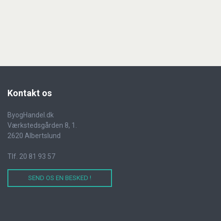
Kontakt
os
ByogHandel.dk
Værkstedsgården 8, 1.
2620 Albertslund
Tlf. 20 81 93 57
SEND OS EN BESKED !