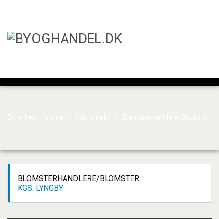
Du er her:
Forside
>
Kgs. Lyngby
>
Blomsterhandlere/Blomster
BLOMSTERHANDLERE/BLOMSTER
KGS. LYNGBY